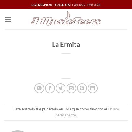
Saltar
LLÁMANOS - CALL US:
+34 607 596 595
al
contenido
La Ermita
Esta entrada fue publicada en . Marque como favorito el
Enlace
permanente
.