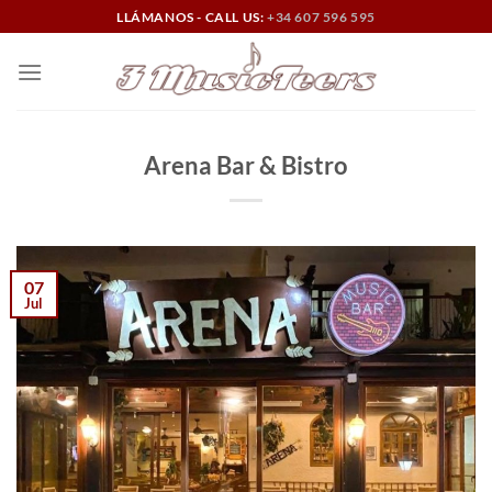
Saltar
LLÁMANOS - CALL US:
+34 607 596 595
al
contenido
Arena Bar & Bistro
07
Jul