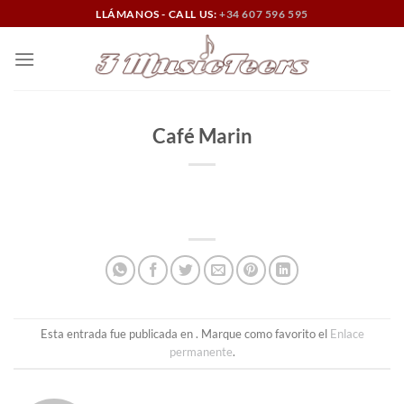
Saltar
LLÁMANOS - CALL US:
+34 607 596 595
al
contenido
Café Marin
Esta entrada fue publicada en . Marque como favorito el
Enlace
permanente
.