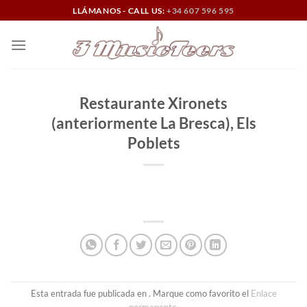
Saltar
LLÁMANOS - CALL US:
+34 607 596 595
al
contenido
Restaurante Xironets
(anteriormente La Bresca), Els
Poblets
Esta entrada fue publicada en . Marque como favorito el
Enlace