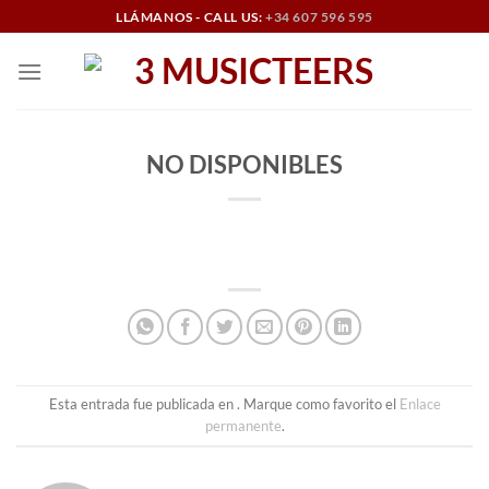
Saltar
LLÁMANOS - CALL US:
+34 607 596 595
al
contenido
NO DISPONIBLES
Esta entrada fue publicada en . Marque como favorito el
Enlace
permanente
.