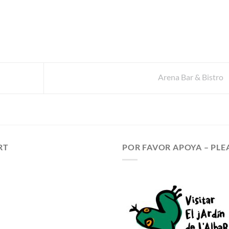
Arena Bar & Bistro
RT
POR FAVOR APOYA – PLE