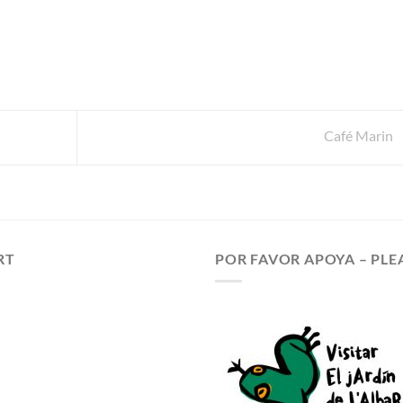
Café Marin
RT
POR FAVOR APOYA – PLE