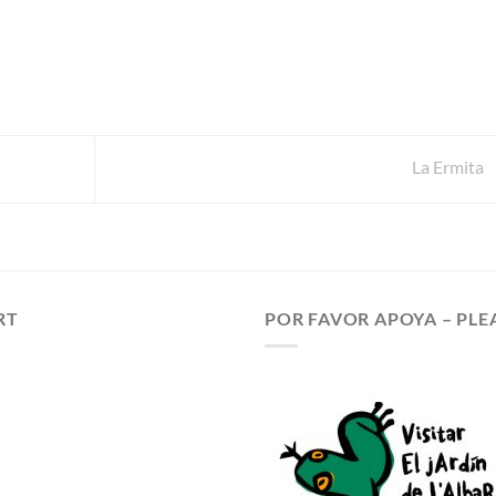
La Ermita
RT
POR FAVOR APOYA – PLE