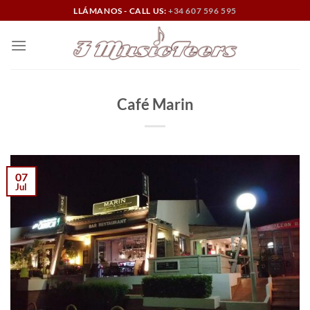
Saltar
LLÁMANOS - CALL US:
+34 607 596 595
al
contenido
Café Marin
07
Jul