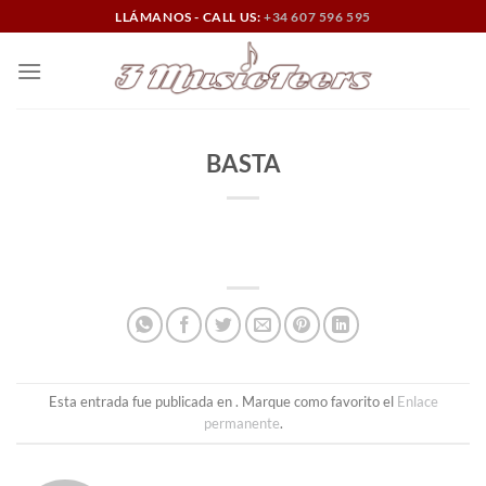
Saltar
LLÁMANOS - CALL US:
+34 607 596 595
al
contenido
BASTA
Esta entrada fue publicada en . Marque como favorito el
Enlace
permanente
.