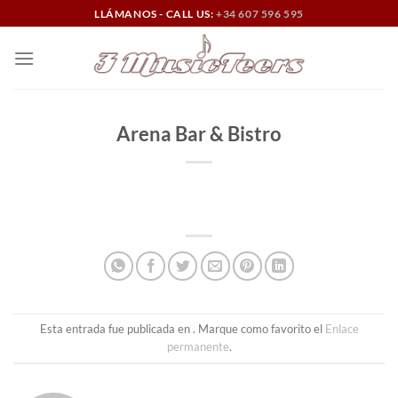
Saltar
LLÁMANOS - CALL US:
+34 607 596 595
al
contenido
Arena Bar & Bistro
Esta entrada fue publicada en . Marque como favorito el
Enlace
permanente
.